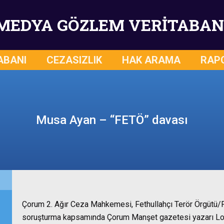
MEDYA GÖZLEM VERİTABAN
ABANI
CEZASIZLIK
HAK ARAMA
RAP
Musa Ayan – “FETÖ” davası
Çorum 2. Ağır Ceza Mahkemesi, Fethullahçı Terör Örgütü/
soruşturma kapsamında Çorum Manşet gazetesi yazarı L