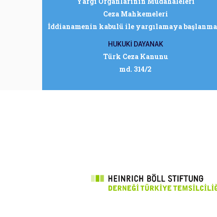
Yargı Organlarının Müdahaleleri
Ceza Mahkemeleri
İddianamenin kabulü ile yargılamaya başlanma
HUKUKİ DAYANAK
Türk Ceza Kanunu
md. 314/2