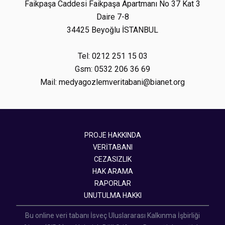
Faikpaşa Caddesi Faikpaşa Apartmanı No 37 Kat 3
Daire 7-8
34425 Beyoğlu İSTANBUL
Tel: 0212 251 15 03
Gsm: 0532 206 36 69
Mail: medyagozlemveritabani@bianet.org
PROJE HAKKINDA
VERİTABANI
CEZASIZLIK
HAK ARAMA
RAPORLAR
UNUTULMA HAKKI
Bu online veri tabanı İsveç Uluslararası Kalkınma İşbirliği