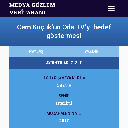
MEDYA GÖZLEM
VERİTABANI
Cem Küçük’ün Oda TV’yi hedef
göstermesi
PAYLAŞ
YAZDIR
AYRINTILARI GİZLE
İLGİLİ KİŞİ VEYA KURUM
Oda TV
ŞEHİR
İstanbul
MÜDAHALENİN YILI
2017