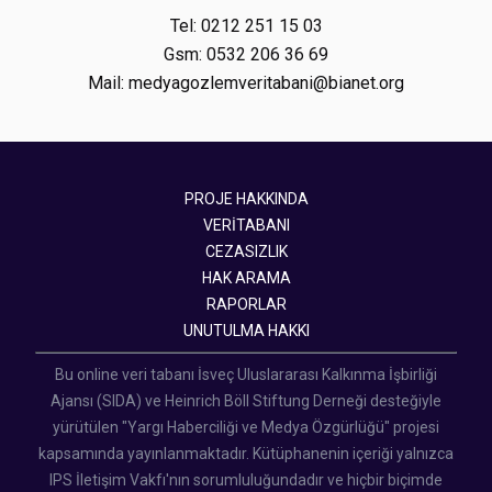
Tel: 0212 251 15 03
Gsm: 0532 206 36 69
Mail: medyagozlemveritabani@bianet.org
PROJE HAKKINDA
VERİTABANI
CEZASIZLIK
HAK ARAMA
RAPORLAR
UNUTULMA HAKKI
Bu online veri tabanı İsveç Uluslararası Kalkınma İşbirliği
Ajansı (SIDA) ve Heinrich Böll Stiftung Derneği desteğiyle
yürütülen "Yargı Haberciliği ve Medya Özgürlüğü" projesi
kapsamında yayınlanmaktadır. Kütüphanenin içeriği yalnızca
IPS İletişim Vakfı'nın sorumluluğundadır ve hiçbir biçimde