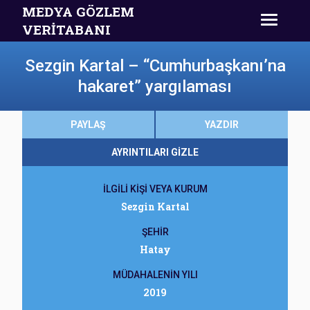
MEDYA GÖZLEM
VERİTABANI
Sezgin Kartal – “Cumhurbaşkanı’na
hakaret” yargılaması
PAYLAŞ
YAZDIR
AYRINTILARI GİZLE
İLGİLİ KİŞİ VEYA KURUM
Sezgin Kartal
ŞEHİR
Hatay
MÜDAHALENİN YILI
2019