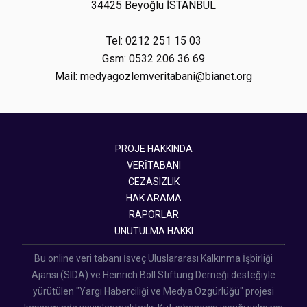
34425 Beyoğlu İSTANBUL
Tel: 0212 251 15 03
Gsm: 0532 206 36 69
Mail: medyagozlemveritabani@bianet.org
PROJE HAKKINDA
VERİTABANI
CEZASIZLIK
HAK ARAMA
RAPORLAR
UNUTULMA HAKKI
Bu online veri tabanı İsveç Uluslararası Kalkınma İşbirliği
Ajansı (SIDA) ve Heinrich Böll Stiftung Derneği desteğiyle
yürütülen "Yargı Haberciliği ve Medya Özgürlüğü" projesi