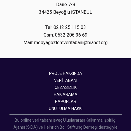
Daire 7-8
34425 Beyoğlu İSTANBUL
Tel: 0212 251 15 03
Gsm: 0532 206 36 69
Mail: medyagozlemveritabani@bianet.org
PROJE HAKKINDA
VERİTABANI
CEZASIZLIK
HAK ARAMA
RAPORLAR
UNUTULMA HAKKI
Bu online veri tabanı İsveç Uluslararası Kalkınma İşbirliği
Ajansı (SIDA) ve Heinrich Böll Stiftung Derneği desteğiyle