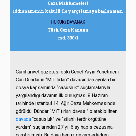
Ceza Mahkemeleri
İddianamenin kabulü ile yargılamaya başlanması
HUKUKİ DAYANAK
Türk Ceza Kanunu
md. 330/1
Cumhuriyet gazetesi eski Genel Yayın Yönetmeni
Can Dündar’ın “MİT tırları” davasından ayrılan bir
dosya kapsamında “casusluk” suçlamalarıyla
yargılandığı davanın ilk duruşması 8 Haziran
tarihinde İstanbul 14. Ağır Ceza Mahkemesinde
görüldü. Dündar “MİT tırları davası” olarak bilinen
davada
“casusluk” ve “silahlı terör örgütüne
yardım” suçlarından 27 yıl 6 ay hapis cezasına
çarptırılmıştı. Bu dava henüz devam ederken