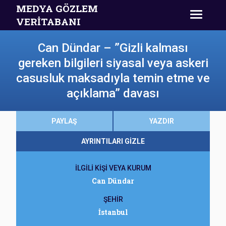
MEDYA GÖZLEM
VERİTABANI
Can Dündar – ”Gizli kalması
gereken bilgileri siyasal veya askeri
casusluk maksadıyla temin etme ve
açıklama” davası
PAYLAŞ
YAZDIR
AYRINTILARI GİZLE
İLGİLİ KİŞİ VEYA KURUM
Can Dündar
ŞEHİR
İstanbul