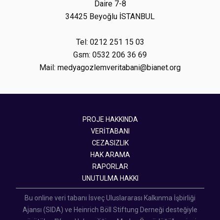
Daire 7-8
34425 Beyoğlu İSTANBUL
Tel: 0212 251 15 03
Gsm: 0532 206 36 69
Mail: medyagozlemveritabani@bianet.org
PROJE HAKKINDA
VERİTABANI
CEZASIZLIK
HAK ARAMA
RAPORLAR
UNUTULMA HAKKI
Bu online veri tabanı İsveç Uluslararası Kalkınma İşbirliği
Ajansı (SIDA) ve Heinrich Böll Stiftung Derneği desteğiyle