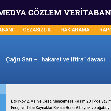
MEDYA GÖZLEM VERİTABAN
ABANI
CEZASIZLIK
HAK ARAMA
RAP
Çağrı Sarı – “hakaret ve iftira” davası
Bakırköy 2. Asliye Ceza Mahkemesi, Kasım 2017’de yayım
Enerji ve Tabii Kaynaklar Bakanı Berat Albayrak ve ağabeyi 