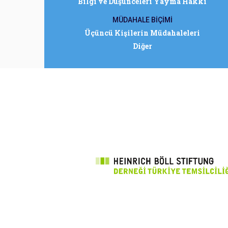
Bilgi ve Düşünceleri Yayma Hakkı
MÜDAHALE BİÇİMİ
Üçüncü Kişilerin Müdahaleleri
Diğer