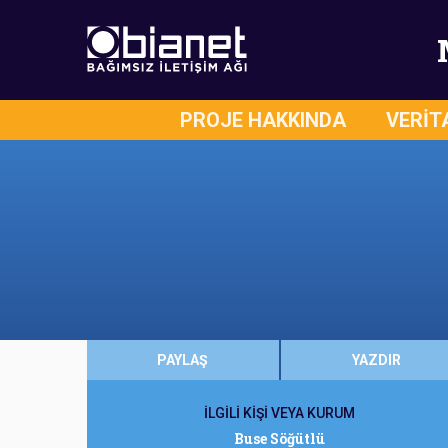
PROJE HAKKINDA
VERİT
PAYLAŞ
YAZDIR
İLGİLİ KİŞİ VEYA KURUM
Buse Söğütlü