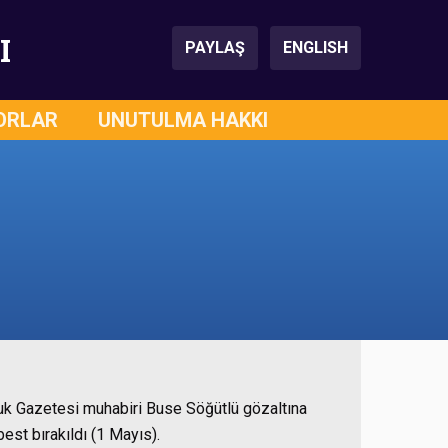
I
PAYLAŞ
ENGLISH
ORLAR
UNUTULMA HAKKI
uluk Gazetesi muhabiri Buse Söğütlü gözaltına
best bırakıldı (1 Mayıs).