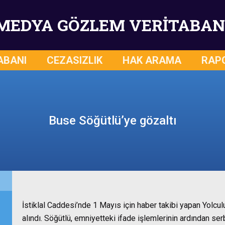
MEDYA GÖZLEM VERİTABAN
ABANI
CEZASIZLIK
HAK ARAMA
RAP
Buse Söğütlü’ye gözaltı
İstiklal Caddesi’nde 1 Mayıs için haber takibi yapan Yolc
alındı. Söğütlü, emniyetteki ifade işlemlerinin ardından ser