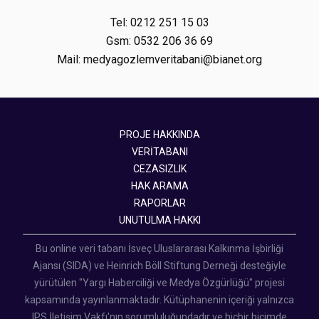
Tel: 0212 251 15 03
Gsm: 0532 206 36 69
Mail: medyagozlemveritabani@bianet.org
PROJE HAKKINDA
VERİTABANI
CEZASIZLIK
HAK ARAMA
RAPORLAR
UNUTULMA HAKKI
Bu online veri tabanı İsveç Uluslararası Kalkınma İşbirliği
Ajansı (SIDA) ve Heinrich Böll Stiftung Derneği desteğiyle
yürütülen "Yargı Haberciliği ve Medya Özgürlüğü" projesi
kapsamında yayınlanmaktadır. Kütüphanenin içeriği yalnızca
IPS İletişim Vakfı'nın sorumluluğundadır ve hiçbir biçimde