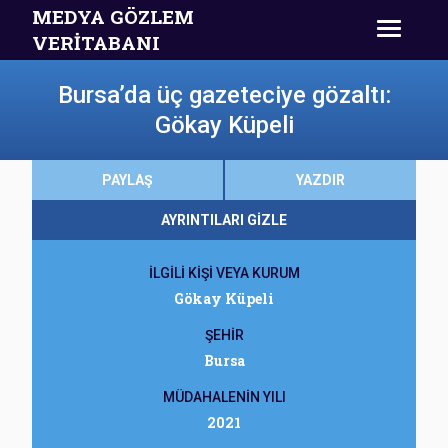
MEDYA GÖZLEM
VERİTABANI
Bursa’da üç gazeteciye gözaltı:
Gökay Küpeli
PAYLAŞ
YAZDIR
AYRINTILARI GİZLE
İLGİLİ KİŞİ VEYA KURUM
Gökay Küpeli
ŞEHİR
Bursa
MÜDAHALENİN YILI
2021