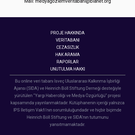
Mail: medyagozlemveritabani@bianet.org
PROJE HAKKINDA
VERİTABANI
CEZASIZLIK
HAK ARAMA
RAPORLAR
UNUTULMA HAKKI
Bu online veri tabanı İsveç Uluslararası Kalkınma İşbirliği
Ajansı (SIDA) ve Heinrich Böll Stiftung Derneği desteğiyle
yürütülen "Yargı Haberciliği ve Medya Özgürlüğü" projesi
kapsamında yayınlanmaktadır. Kütüphanenin içeriği yalnızca
IPS İletişim Vakfı'nın sorumluluğundadır ve hiçbir biçimde
Heinrich Böll Stiftung ve SIDA'nın tutumunu
yansıtmamaktadır.