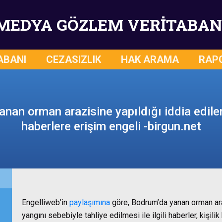
MEDYA GÖZLEM VERİTABAN
ABANI
CEZASIZLIK
HAK ARAMA
RAP
nan orman arazisine yapıldığı iddia edilen 
haberlere erişim engeli -birgun.net
Engelliweb’in
paylaşımına
göre, Bodrum’da yanan orman araz
yangını sebebiyle tahliye edilmesi ile ilgili haberler, kişili