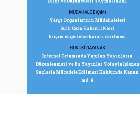
Bilgi ve Düşünceleri Yayma Hakkı
MÜDAHALE BİÇİMİ
Yargı Organlarının Müdahaleleri
Sulh Ceza Hakimlikleri
Erişim engelleme kararı verilmesi
HUKUKİ DAYANAK
İnternet Ortamında Yapılan Yayınların
Düzenlenmesi ve Bu Yayınlar Yoluyla İşlenen
Suçlarla Mücadele Edilmesi Hakkında Kanun
md. 9