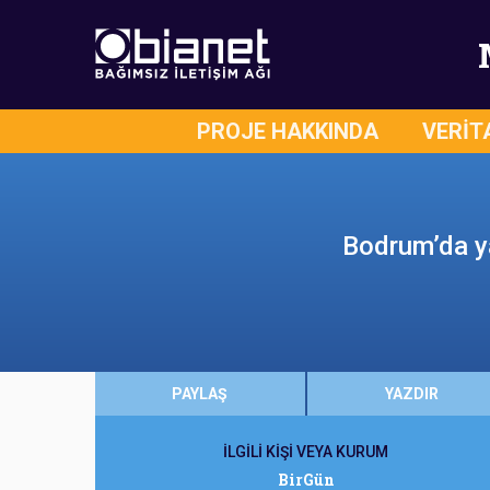
PROJE HAKKINDA
VERİT
Bodrum’da ya
PAYLAŞ
YAZDIR
İLGİLİ KİŞİ VEYA KURUM
BirGün