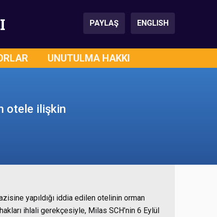
I
PAYLAŞ
ENGLISH
ORLAR
UNUTULMA HAKKI
otele ilişkin
isine yapıldığı iddia edilen otelinin orman
k hakları ihlali gerekçesiyle, Milas SCH’nin 6 Eylül