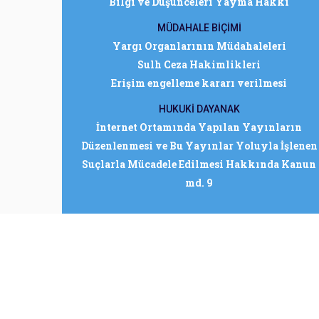
Bilgi ve Düşünceleri Yayma Hakkı
MÜDAHALE BİÇİMİ
Yargı Organlarının Müdahaleleri
Sulh Ceza Hakimlikleri
Erişim engelleme kararı verilmesi
HUKUKİ DAYANAK
İnternet Ortamında Yapılan Yayınların
Düzenlenmesi ve Bu Yayınlar Yoluyla İşlenen
Suçlarla Mücadele Edilmesi Hakkında Kanun
md. 9