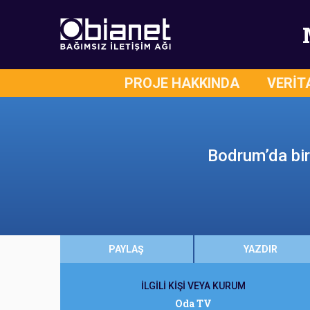
PROJE HAKKINDA
VERİT
Bodrum’da bir 
PAYLAŞ
YAZDIR
İLGİLİ KİŞİ VEYA KURUM
Oda TV