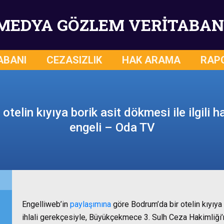
MEDYA GÖZLEM VERİTABAN
ABANI
CEZASIZLIK
HAK ARAMA
RAP
otelin kıyıya borik asit dökmesi ile ilgili h
engeli – Oda TV
Engelliweb’in
paylaşımına
göre Bodrum’da bir otelin kıyıya bo
ihlali gerekçesiyle, Büyükçekmece 3. Sulh Ceza Hakimliği’