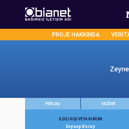
PROJE HAKKINDA
VERİT
Zeyne
PAYLAŞ
YAZDIR
İLGİLİ KİŞİ VEYA KURUM
Zeynep Kuray