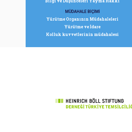
Bilgi ve Düşünceleri Yayma Hakkı
MÜDAHALE BİÇİMİ
Yürütme Organının Müdahaleleri
Yürütme ve İdare
Kolluk kuvvetlerinin müdahalesi