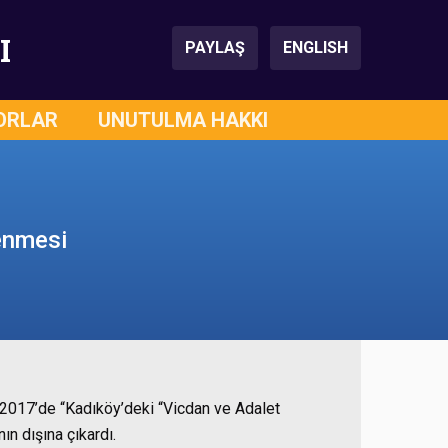
I
PAYLAŞ
ENGLISH
ORLAR
UNUTULMA HAKKI
enmesi
 2017’de “Kadıköy’deki “Vicdan ve Adalet
ın dışına çıkardı.