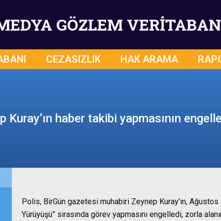
MEDYA GÖZLEM VERİTABAN
ABANI
CEZASIZLIK
HAK ARAMA
RAP
p Kuray’ın haber takibi yapmasının engell
Polis, BirGün gazetesi muhabiri Zeynep Kuray’ın, Ağustos
Yürüyüşü” sırasında görev yapmasını engelledi, zorla alanın