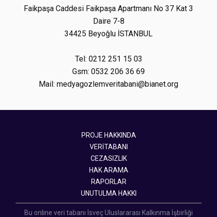
Faikpaşa Caddesi Faikpaşa Apartmanı No 37 Kat 3
Daire 7-8
34425 Beyoğlu İSTANBUL
Tel: 0212 251 15 03
Gsm: 0532 206 36 69
Mail: medyagozlemveritabani@bianet.org
PROJE HAKKINDA
VERİTABANI
CEZASIZLIK
HAK ARAMA
RAPORLAR
UNUTULMA HAKKI
Bu online veri tabanı İsveç Uluslararası Kalkınma İşbirliği