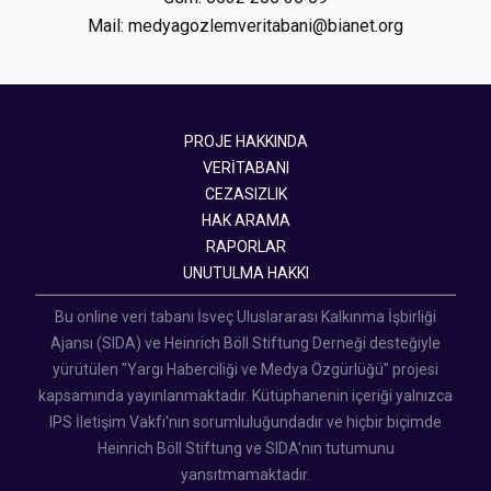
Mail: medyagozlemveritabani@bianet.org
PROJE HAKKINDA
VERİTABANI
CEZASIZLIK
HAK ARAMA
RAPORLAR
UNUTULMA HAKKI
Bu online veri tabanı İsveç Uluslararası Kalkınma İşbirliği
Ajansı (SIDA) ve Heinrich Böll Stiftung Derneği desteğiyle
yürütülen "Yargı Haberciliği ve Medya Özgürlüğü" projesi
kapsamında yayınlanmaktadır. Kütüphanenin içeriği yalnızca
IPS İletişim Vakfı'nın sorumluluğundadır ve hiçbir biçimde
Heinrich Böll Stiftung ve SIDA'nın tutumunu
yansıtmamaktadır.