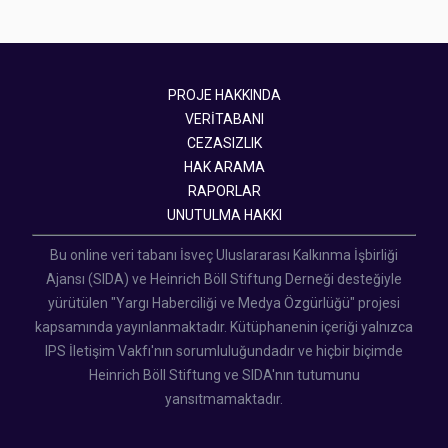
PROJE HAKKINDA
VERİTABANI
CEZASIZLIK
HAK ARAMA
RAPORLAR
UNUTULMA HAKKI
Bu online veri tabanı İsveç Uluslararası Kalkınma İşbirliği
Ajansı (SIDA) ve Heinrich Böll Stiftung Derneği desteğiyle
yürütülen "Yargı Haberciliği ve Medya Özgürlüğü" projesi
kapsamında yayınlanmaktadır. Kütüphanenin içeriği yalnızca
IPS İletişim Vakfı'nın sorumluluğundadır ve hiçbir biçimde
Heinrich Böll Stiftung ve SIDA'nın tutumunu
yansıtmamaktadır.