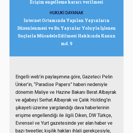
Erişim engelleme kararı verilmesi
HUKUKİ DAYANAK
İnternet Ortamında Yapılan Yayınların
Düzenlenmesi ve Bu Yayınlar Yoluyla İşlenen
Suçlarla Mücadele Edilmesi Hakkında Kanun
md. 9
Engelli web’in paylaşımına göre, Gazeteci Pelin
Ünker’in, “Paradise Papers” haberi nedeniyle
dönemin Maliye ve Hazine Bakanı Berat Albayrak
ve ağabeyi Serhat Albayrak ve Çalık Holding’in
şikayeti üzerine yargılandığı dava haberlerinin
erişime engellendiği ile ilgili Diken, DW Türkçe,
Evrensel ve Yurt gazetesinde yer alan haber ve
bazı tweetler, kişilik hakları ihlali gerekçesiyle,