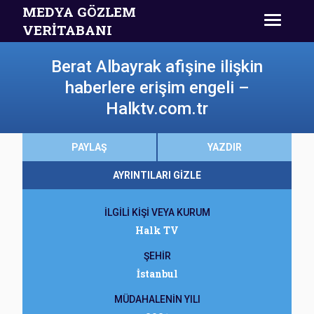
MEDYA GÖZLEM
VERİTABANI
Berat Albayrak afişine ilişkin
haberlere erişim engeli –
Halktv.com.tr
PAYLAŞ
YAZDIR
AYRINTILARI GİZLE
İLGİLİ KİŞİ VEYA KURUM
Halk TV
ŞEHİR
İstanbul
MÜDAHALENİN YILI