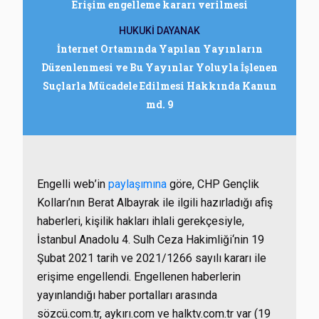
Erişim engelleme kararı verilmesi
HUKUKİ DAYANAK
İnternet Ortamında Yapılan Yayınların
Düzenlenmesi ve Bu Yayınlar Yoluyla İşlenen
Suçlarla Mücadele Edilmesi Hakkında Kanun
md. 9
Engelli web’in
paylaşımına
göre, CHP Gençlik
Kolları’nın Berat Albayrak ile ilgili hazırladığı afiş
haberleri, kişilik hakları ihlali gerekçesiyle,
İstanbul Anadolu 4. Sulh Ceza Hakimliği‘nin 19
Şubat 2021 tarih ve 2021/1266 sayılı kararı ile
erişime engellendi. Engellenen haberlerin
yayınlandığı haber portalları arasında
sözcü.com.tr, aykırı.com ve halktv.com.tr var (19