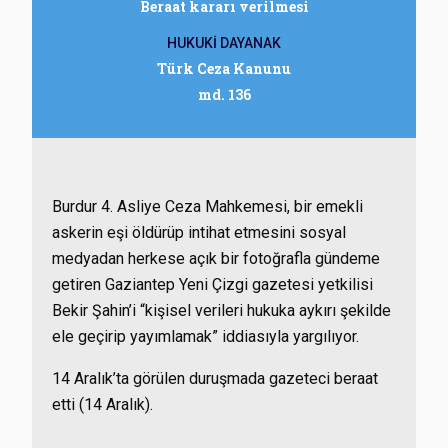
Beraat kararı verilmesi
HUKUKİ DAYANAK
Türk Ceza Kanunu
md. 136
Burdur 4. Asliye Ceza Mahkemesi, bir emekli
askerin eşi öldürüp intihat etmesini sosyal
medyadan herkese açık bir fotoğrafla gündeme
getiren Gaziantep Yeni Çizgi gazetesi yetkilisi
Bekir Şahin’i “kişisel verileri hukuka aykırı şekilde
ele geçirip yayımlamak” iddiasıyla yargılıyor.
14 Aralık’ta görülen duruşmada gazeteci beraat
etti
(14 Aralık).