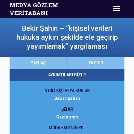
MEDYA GÖZLEM
VERİTABANI
Bekir Şahin – “kişisel verileri
hukuka aykırı şekilde ele geçirip
yayımlamak” yargılaması
PAYLAŞ
YAZDIR
AYRINTILARI GİZLE
İLGİLİ KİŞİ VEYA KURUM
Bekir Şahin
ŞEHİR
Gaziantep
MÜDAHALENİN YILI