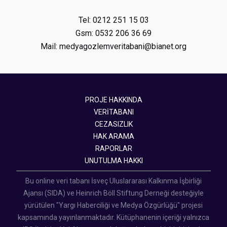
Tel: 0212 251 15 03
Gsm: 0532 206 36 69
Mail: medyagozlemveritabani@bianet.org
PROJE HAKKINDA
VERİTABANI
CEZASIZLIK
HAK ARAMA
RAPORLAR
UNUTULMA HAKKI
Bu online veri tabanı İsveç Uluslararası Kalkınma İşbirliği
Ajansı (SIDA) ve Heinrich Böll Stiftung Derneği desteğiyle
yürütülen "Yargı Haberciliği ve Medya Özgürlüğü" projesi
kapsamında yayınlanmaktadır. Kütüphanenin içeriği yalnızca