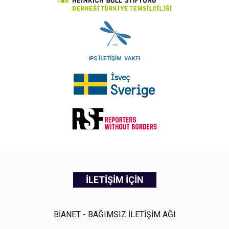
İLETİŞİM İÇİN
BİANET - BAĞIMSIZ İLETİŞİM AĞI