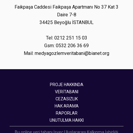
Faikpaşa Caddesi Faikpaşa Apartmanı No 37 Kat 3
Daire 7-8
34425 Beyoğlu İSTANBUL
Tel: 0212 251 15 03
Gsm: 0532 206 36 69
Mail: medyagozlemveritabani@bianet.org
PROJE HAKKINDA
VERİTABANI
CEZASIZLIK
HAK ARAMA
RAPORLAR
UNUTULMA HAKKI
Bu online veri tabanı İsveç Uluslararası Kalkınma İşbirliği