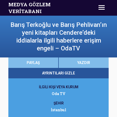
MEDYA GÖZLEM
VERİTABANI
Barış Terkoğlu ve Barış Pehlivan’ın
yeni kitapları Cendere’deki
iddialarla ilgili haberlere erişim
engeli – OdaTV
PAYLAŞ
YAZDIR
AYRINTILARI GİZLE
İLGİLİ KİŞİ VEYA KURUM
Oda TV
ŞEHİR
İstanbul