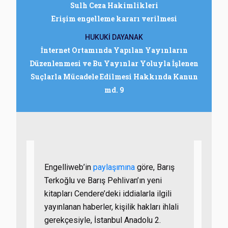
Sulh Ceza Hakimlikleri
Erişim engelleme kararı verilmesi
HUKUKİ DAYANAK
İnternet Ortamında Yapılan Yayınların
Düzenlenmesi ve Bu Yayınlar Yoluyla İşlenen
Suçlarla Mücadele Edilmesi Hakkında Kanun
md. 9
Engelliweb’in
paylaşımına
göre, Barış
Terkoğlu ve Barış Pehlivan’ın yeni
kitapları Cendere’deki iddialarla ilgili
yayınlanan haberler, kişilik hakları ihlali
gerekçesiyle, İstanbul Anadolu 2.