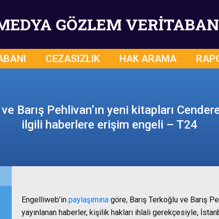
MEDYA GÖZLEM VERİTABAN
ABANI
CEZASIZLIK
HAK ARAMA
RAP
ve Barış Pehlivan’ın yeni kitapları Cendere
ilgili haberlere erişim engeli – T24
Engelliweb’in
paylaşımına
göre, Barış Terkoğlu ve Barış Pehl
yayınlanan haberler, kişilik hakları ihlali gerekçesiyle, İst