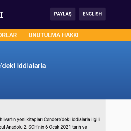
I
PAYLAŞ
ENGLISH
ORLAR
UNUTULMA HAKKI
’deki iddialarla
ivan’ın yeni kitapları Cendere’deki iddialarla ilgili
anbul Anadolu 2. SCH‘nin 6 Ocak 2021 tarih ve