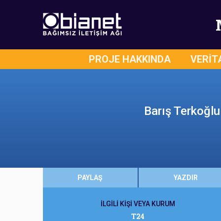
PROJE HAKKINDA
VERİT
Barış Terkoğlu 
PAYLAŞ
YAZDIR
İLGİLİ KİŞİ VEYA KURUM
T24