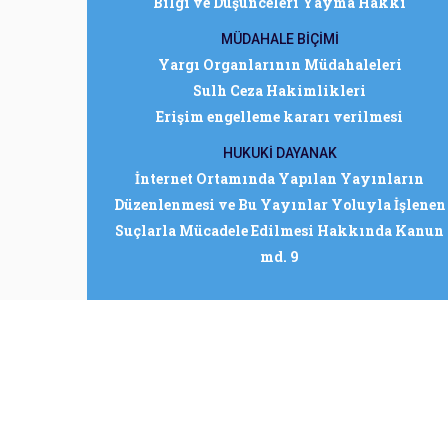
Bilgi ve Düşünceleri Yayma Hakkı
MÜDAHALE BİÇİMİ
Yargı Organlarının Müdahaleleri
Sulh Ceza Hakimlikleri
Erişim engelleme kararı verilmesi
HUKUKİ DAYANAK
İnternet Ortamında Yapılan Yayınların
Düzenlenmesi ve Bu Yayınlar Yoluyla İşlenen
Suçlarla Mücadele Edilmesi Hakkında Kanun
md. 9