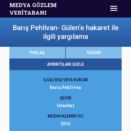
MEDYA GÖZLEM
VERİTABANI
Barış Pehlivan- Gülen’e hakaret ile
ilgili yargılama
PAYLAŞ
YAZDIR
AYRINTILARI GİZLE
İLGİLİ KİŞİ VEYA KURUM
Barış Pehlivan
ŞEHİR
İstanbul
MÜDAHALENİN YILI
2012