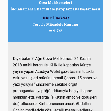
Ceza Mahkemeleri
İddianamenin kabulü ile yargılamaya başlanması
HUKUKİ DAYANAK
Terörle Mücadele Kanunu
md. 7/2
Diyarbakır 7. Ağır Ceza Mahkemesi 21 Kasım
2018 tarihli kararı ile, KHK ile kapatılan Kürtçe
yayım yapan Azadiya Welat gazetesinin tutuklu
eski yazı işleri müdürü İsmail Çoban’ı 15 haber ve
yazı yoluyla “Zincirleme şekilde örgüt
propagandası yaptığı” iddiasıyla beş yıl hapse
mahkum etti. Kararda, “PKK’nin amaç ve görüşleri
doğrultusunda Kürt sorununun ancak Abdullah
Öcalan marifetiyle çözüleceği mesajı verilerek