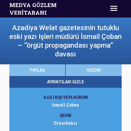
MEDYA GÖZLEM
VERİTABANI
Azadiya Welat gazetesinin tutuklu
eski yazı işleri müdürü İsmail Çoban
– “örgüt propagandası yapma”
davası
PAYLAŞ
YAZDIR
AYRINTILARI GİZLE
İLGİLİ KİŞİ VEYA KURUM
İsmail Çoban
ŞEHİR
Diyarbakır