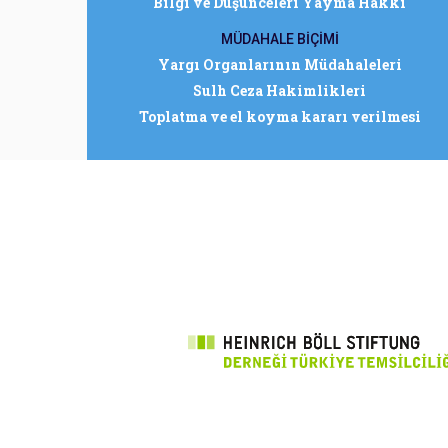
Bilgi ve Düşünceleri Yayma Hakkı
MÜDAHALE BİÇİMİ
Yargı Organlarının Müdahaleleri
Sulh Ceza Hakimlikleri
Toplatma ve el koyma kararı verilmesi