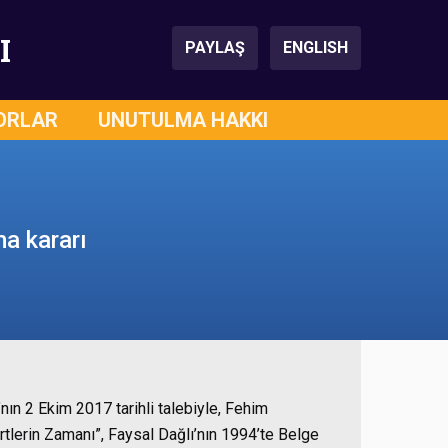
I
PAYLAŞ
ENGLISH
ORLAR
UNUTULMA HAKKI
ma kararı
ın 2 Ekim 2017 tarihli talebiyle, Fehim
ürtlerin Zamanı”, Faysal Dağlı’nın 1994’te Belge