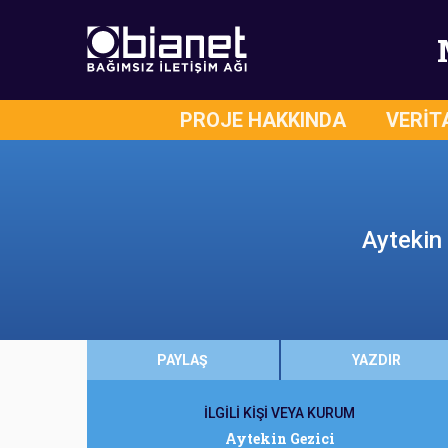
PROJE HAKKINDA
VERİT
Aytekin 
PAYLAŞ
YAZDIR
İLGİLİ KİŞİ VEYA KURUM
Aytekin Gezici