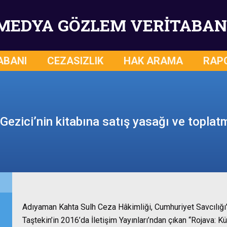
MEDYA GÖZLEM VERİTABAN
ABANI
CEZASIZLIK
HAK ARAMA
RAP
Gezici’nin kitabına satış yasağı ve toplat
Adıyaman Kahta Sulh Ceza Hâkimliği, Cumhuriyet Savcılığı’n
Taştekin’in 2016’da İletişim Yayınları’ndan çıkan “Rojava: K