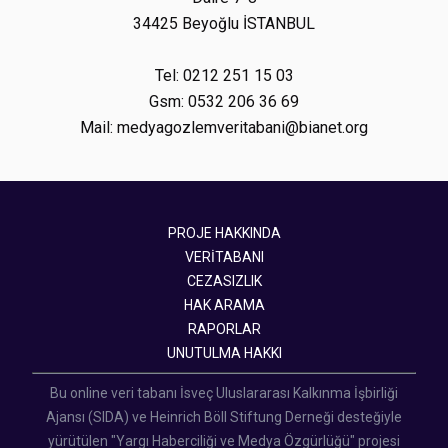
34425 Beyoğlu İSTANBUL
Tel: 0212 251 15 03
Gsm: 0532 206 36 69
Mail: medyagozlemveritabani@bianet.org
PROJE HAKKINDA
VERİTABANI
CEZASIZLIK
HAK ARAMA
RAPORLAR
UNUTULMA HAKKI
Bu online veri tabanı İsveç Uluslararası Kalkınma İşbirliği
Ajansı (SIDA) ve Heinrich Böll Stiftung Derneği desteğiyle
yürütülen "Yargı Haberciliği ve Medya Özgürlüğü" projesi