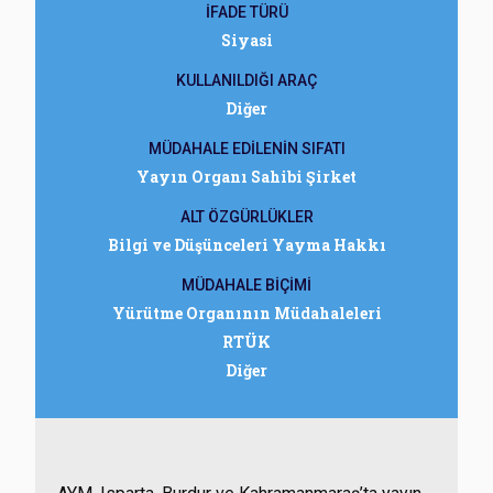
İFADE TÜRÜ
Siyasi
KULLANILDIĞI ARAÇ
Diğer
MÜDAHALE EDİLENİN SIFATI
Yayın Organı Sahibi Şirket
ALT ÖZGÜRLÜKLER
Bilgi ve Düşünceleri Yayma Hakkı
MÜDAHALE BİÇİMİ
Yürütme Organının Müdahaleleri
RTÜK
Diğer