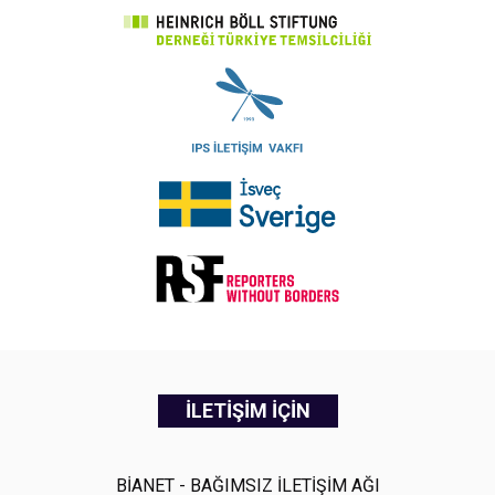
İLETİŞİM İÇİN
BİANET - BAĞIMSIZ İLETİŞİM AĞI