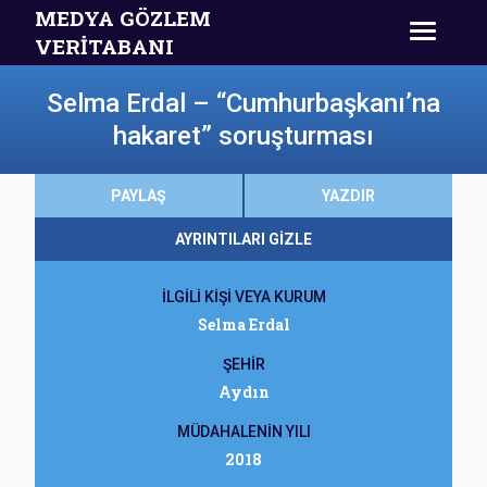
MEDYA GÖZLEM
VERİTABANI
Selma Erdal – “Cumhurbaşkanı’na
hakaret” soruşturması
PAYLAŞ
YAZDIR
AYRINTILARI GİZLE
İLGİLİ KİŞİ VEYA KURUM
Selma Erdal
ŞEHİR
Aydın
MÜDAHALENİN YILI
2018