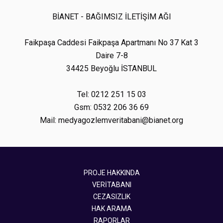
BİANET - BAĞIMSIZ İLETİŞİM AĞI
Faikpaşa Caddesi Faikpaşa Apartmanı No 37 Kat 3
Daire 7-8
34425 Beyoğlu İSTANBUL
Tel: 0212 251 15 03
Gsm: 0532 206 36 69
Mail: medyagozlemveritabani@bianet.org
PROJE HAKKINDA
VERİTABANI
CEZASIZLIK
HAK ARAMA
RAPORLAR