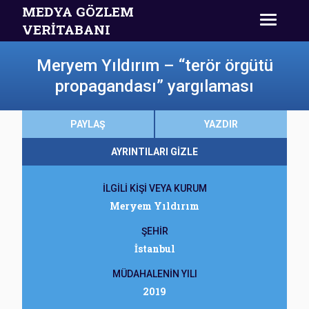
MEDYA GÖZLEM
VERİTABANI
Meryem Yıldırım – “terör örgütü
propagandası” yargılaması
PAYLAŞ
YAZDIR
AYRINTILARI GİZLE
İLGİLİ KİŞİ VEYA KURUM
Meryem Yıldırım
ŞEHİR
İstanbul
MÜDAHALENİN YILI
2019