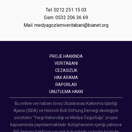
Tel: 0212 251 15 03
Gsm: 0532 206 36 69
Mail: medyagozlemveritabani@bianet.org
PROJE HAKKINDA
VERİTABANI
CEZASIZLIK
HAK ARAMA
RAPORLAR
UNUTULMA HAKKI
Bu online veri tabanı İsveç Uluslararası Kalkınma İşbirliği
Ajansı (SIDA) ve Heinrich Böll Stiftung Derneği desteğiyle
yürütülen "Yargı Haberciliği ve Medya Özgürlüğü" projesi
kapsamında yayınlanmaktadır. Kütüphanenin içeriği yalnızca
IPS İletişim Vakfı'nın sorumluluğundadır ve hiçbir biçimde