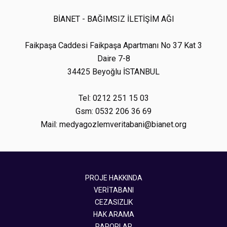
BİANET - BAĞIMSIZ İLETİŞİM AĞI
Faikpaşa Caddesi Faikpaşa Apartmanı No 37 Kat 3
Daire 7-8
34425 Beyoğlu İSTANBUL
Tel: 0212 251 15 03
Gsm: 0532 206 36 69
Mail: medyagozlemveritabani@bianet.org
PROJE HAKKINDA
VERİTABANI
CEZASIZLIK
HAK ARAMA
RAPORLAR