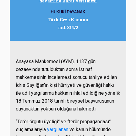
devamına karar verilmesi
HUKUKİ DAYANAK
Türk Ceza Kanunu
md. 314/2
Anayasa Mahkemesi (AYM), 1137 gün
cezaevinde tutulduktan sonra istinaf
mahkemesinin incelemesi sonucu tahliye edilen
İdris Sayılğan’ın kişi hürriyeti ve güvenliği hakkı
ile adil yargılanma hakkının ihlal edildiğine yönelik
18 Temmuz 2018 tarihli bireysel başvurusunun
dayanaktan yoksun olduğuna hükmetti.
“Terör örgütü üyeliği” ve “terör propagandası”
suçlamalarıyla
yargılanan
ve kanun hükmünde