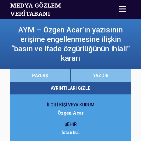
MEDYA GÖZLEM
VERİTABANI
AYM – Özgen Acar’ın yazısının
erişime engellenmesine ilişkin
“basın ve ifade özgürlüğünün ihlali”
kararı
PAYLAŞ
YAZDIR
AYRINTILARI GİZLE
İLGİLİ KİŞİ VEYA KURUM
Özgen Acar
ŞEHİR
İstanbul