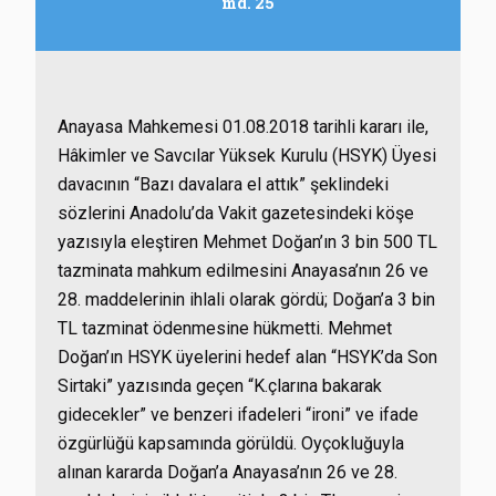
md. 25
Anayasa Mahkemesi 01.08.2018 tarihli kararı ile,
Hâkimler ve Savcılar Yüksek Kurulu (HSYK) Üyesi
davacının “Bazı davalara el attık” şeklindeki
sözlerini Anadolu’da Vakit gazetesindeki köşe
yazısıyla eleştiren Mehmet Doğan’ın 3 bin 500 TL
tazminata mahkum edilmesini Anayasa’nın 26 ve
28. maddelerinin ihlali olarak gördü; Doğan’a 3 bin
TL tazminat ödenmesine hükmetti. Mehmet
Doğan’ın HSYK üyelerini hedef alan “HSYK’da Son
Sirtaki” yazısında geçen “K.çlarına bakarak
gidecekler” ve benzeri ifadeleri “ironi” ve ifade
özgürlüğü kapsamında görüldü. Oyçokluğuyla
alınan kararda Doğan’a Anayasa’nın 26 ve 28.