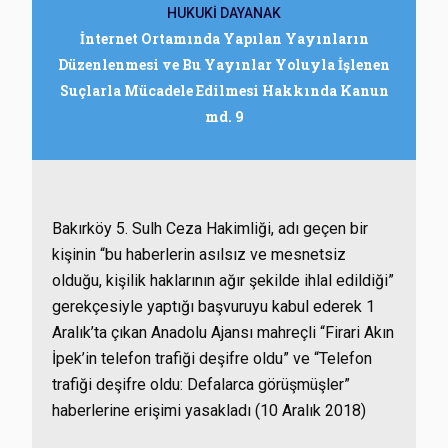
HUKUKİ DAYANAK
İnternet Ortamında Yapılan Yayınların
Düzenlenmesi ve Bu Yayınlar Yoluyla İşlenen
Suçlarla Mücadele Edilmesi Hakkında Kanun
md. 9
Bakırköy 5. Sulh Ceza Hakimliği, adı geçen bir
kişinin “bu haberlerin asılsız ve mesnetsiz
olduğu, kişilik haklarının ağır şekilde ihlal edildiği”
gerekçesiyle yaptığı başvuruyu kabul ederek 1
Aralık’ta çıkan Anadolu Ajansı mahreçli “Firari Akın
İpek’in telefon trafiği deşifre oldu” ve “Telefon
trafiği deşifre oldu: Defalarca görüşmüşler”
haberlerine erişimi yasakladı (10 Aralık 2018)