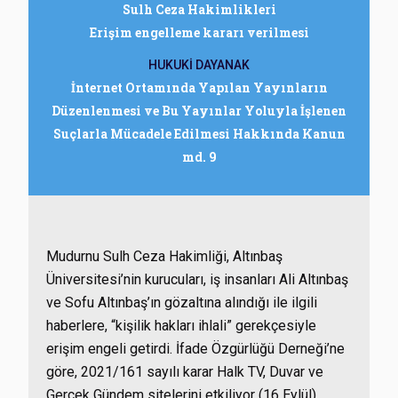
Sulh Ceza Hakimlikleri
Erişim engelleme kararı verilmesi
HUKUKİ DAYANAK
İnternet Ortamında Yapılan Yayınların
Düzenlenmesi ve Bu Yayınlar Yoluyla İşlenen
Suçlarla Mücadele Edilmesi Hakkında Kanun
md. 9
Mudurnu Sulh Ceza Hakimliği, Altınbaş
Üniversitesi’nin kurucuları, iş insanları Ali Altınbaş
ve Sofu Altınbaş’ın gözaltına alındığı ile ilgili
haberlere, “kişilik hakları ihlali” gerekçesiyle
erişim engeli getirdi. İfade Özgürlüğü Derneği’ne
göre, 2021/161 sayılı karar Halk TV, Duvar ve
Gerçek Gündem sitelerini etkiliyor (16 Eylül).