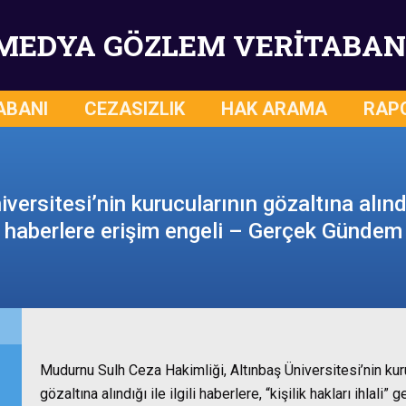
MEDYA GÖZLEM VERİTABAN
ABANI
CEZASIZLIK
HAK ARAMA
RAP
iversitesi’nin kurucularının gözaltına alındı
haberlere erişim engeli – Gerçek Gündem
Mudurnu Sulh Ceza Hakimliği, Altınbaş Üniversitesi’nin kuruc
gözaltına alındığı ile ilgili haberlere, “kişilik hakları ihlal