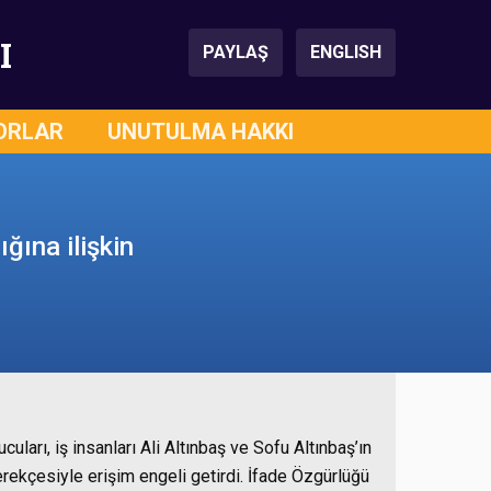
I
PAYLAŞ
ENGLISH
ORLAR
UNUTULMA HAKKI
ğına ilişkin
uları, iş insanları Ali Altınbaş ve Sofu Altınbaş’ın
i” gerekçesiyle erişim engeli getirdi. İfade Özgürlüğü