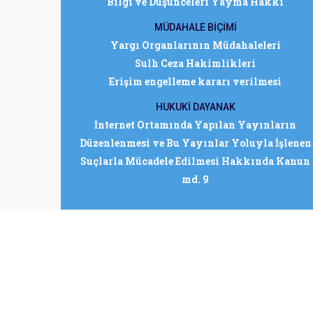
Bilgi ve Düşünceleri Yayma Hakkı
MÜDAHALE BİÇİMİ
Yargı Organlarının Müdahaleleri
Sulh Ceza Hakimlikleri
Erişim engelleme kararı verilmesi
HUKUKİ DAYANAK
İnternet Ortamında Yapılan Yayınların
Düzenlenmesi ve Bu Yayınlar Yoluyla İşlenen
Suçlarla Mücadele Edilmesi Hakkında Kanun
md. 9