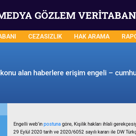
MEDYA GÖZLEM VERİTABAN
ABANI
CEZASIZLIK
HAK ARAMA
RAP
 konu alan haberlere erişim engeli – cumh
Engelli web’in
postuna
göre, Kişilik hakları ihlali gerekçes
29 Eylül 2020 tarih ve 2020/6052 sayılı kararı ile DW Tür