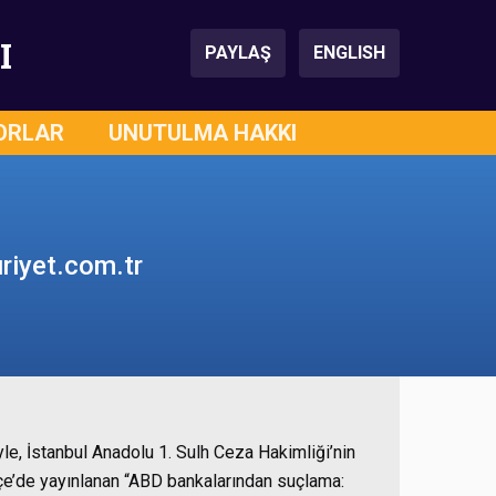
I
PAYLAŞ
ENGLISH
ORLAR
UNUTULMA HAKKI
uriyet.com.tr
iyle, İstanbul Anadolu 1. Sulh Ceza Hakimliği’nin
kçe’de yayınlanan “ABD bankalarından suçlama: