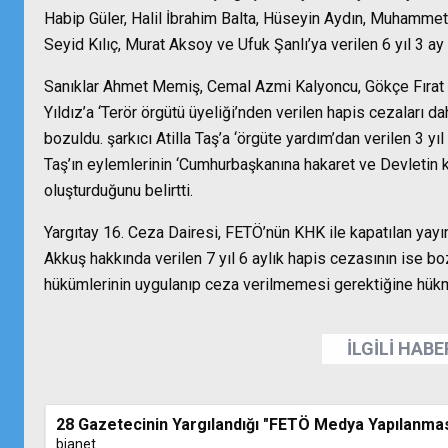
Habip Güler, Halil İbrahim Balta, Hüseyin Aydın, Muhammet
Seyid Kılıç, Murat Aksoy ve Ufuk Şanlı’ya verilen 6 yıl 3 ay
Sanıklar Ahmet Memiş, Cemal Azmi Kalyoncu, Gökçe Fırat Ç
Yıldız’a ‘Terör örgütü üyeliği’nden verilen hapis cezaları 
bozuldu. şarkıcı Atilla Taş’a ‘örgüte yardım’dan verilen 3 yı
Taş’ın eylemlerinin ‘Cumhurbaşkanına hakaret ve Devletin 
oluşturduğunu belirtti.
Yargıtay 16. Ceza Dairesi, FETÖ’nün KHK ile kapatılan yay
Akkuş hakkında verilen 7 yıl 6 aylık hapis cezasının ise b
hükümlerinin uygulanıp ceza verilmemesi gerektiğine hükmetti.
İLGİLİ HAB
28 Gazetecinin Yargılandığı "FETÖ Medya Yapılanmas
bianet