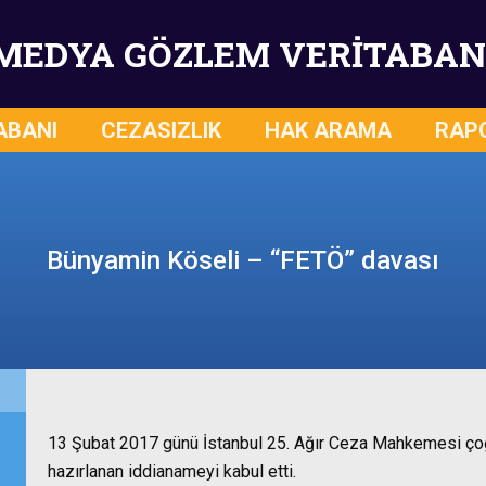
MEDYA GÖZLEM VERİTABAN
ABANI
CEZASIZLIK
HAK ARAMA
RAP
Bünyamin Köseli – “FETÖ” davası
13 Şubat 2017 günü İstanbul 25. Ağır Ceza Mahkemesi çoğ
hazırlanan iddianameyi kabul etti.