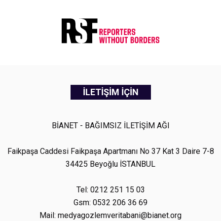
İLETİŞİM İÇİN
BİANET - BAĞIMSIZ İLETİŞİM AĞI
Faikpaşa Caddesi Faikpaşa Apartmanı No 37 Kat 3 Daire 7-8
34425 Beyoğlu İSTANBUL
Tel: 0212 251 15 03
Gsm: 0532 206 36 69
Mail: medyagozlemveritabani@bianet.org