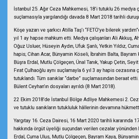
İstanbul 25. Ağır Ceza Mahkemesi, 18’i tutuklu 26 medya ç
suçlamasıyla yargılandığı davada 8 Mart 2018 tarihli duruşm
Köşe yazarı ve şarkıcı Atilla Taş’ı “FETÖ’ye bilerek yardım
yıl 1 ay hapse mahkum etti. Medya çalışanları Ali Akkuş,
Oğuz Usluer, Hüseyin Aydın, Ufuk Şanlı, Yetkin Yıldız, Cuma
hapis; Cihan Acar, Bünyamin Köseli, İbrahim Balta, Bayram
Büşra Erdal, Mutlu Çölgeçen, Ünal Tanık, Yakup Çetin, Seyit
Fırat Çulhaoğlu aynı suçlamayla 6 yıl 3 ay hapis cezasına ça
tutuklandı. Tüm sanıklar “darbe” suçlamasından beraat etti
Bülent Ceyhan’ın dosyaları ayrıldı (8 Mart 2018).
22 Ekim 2018’de İstanbul Bölge Adliye Mahkemesi 2. Ceza D
ve tutuklu sanıkların tutukluluk hâllerinin devamına hükmett
Yargıtay 16. Ceza Dairesi, 16 Mart 2020 tarihli kararında
hakkında örgüt üyeliği suçundan verilen cezalar yönünden
Erdal, Cuma Ulus, Mutlu Çölgeçen, Bayram Kaya, Bünyamin K