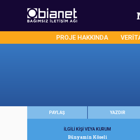
PROJE HAKKINDA
VERİT
PAYLAŞ
YAZDIR
İLGİLİ KİŞİ VEYA KURUM
Bünyamin Köseli