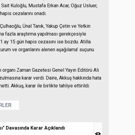
 Sait Kuloğlu, Mustafa Erkan Acar, Oğuz Usluer,
 hapis cezalarını onadı.
ulhaoğlu, Ünal Tanık, Yakup Çetin ve Yetkin
daha fazla araştırma yapılması gerekçesiyle
l 1 ay 15 gün hapis cezasını ise bozdu. Atilla
kurum ve organlarını alenen aşağılama’ suçunu
ın organı Zaman Gazetesi Genel Yayın Editörü Ali
ozulmasına karar verdi. Daire, Akkuş hakkında hata
 Akkuş, karar ile birlikte tahliye ettirildi.
ERLER
ı" Davasında Karar Açıklandı