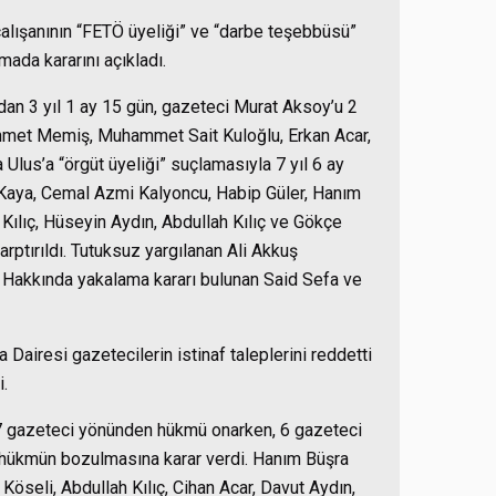
alışanının “FETÖ üyeliği” ve “darbe teşebbüsü”
ada kararını açıkladı.
”dan 3 yıl 1 ay 15 gün, gazeteci Murat Aksoy’u 2
 Ahmet Memiş, Muhammet Sait Kuloğlu, Erkan Acar,
 Ulus’a “örgüt üyeliği” suçlamasıyla 7 yıl 6 ay
 Kaya, Cemal Azmi Kalyoncu, Habip Güler, Hanım
 Kılıç, Hüseyin Aydın, Abdullah Kılıç ve Gökçe
rptırıldı. Tutuksuz yargılanan Ali Akkuş
. Hakkında yakalama kararı bulunan Said Sefa ve
airesi gazetecilerin istinaf taleplerini reddetti
i.
 17 gazeteci yönünden hükmü onarken, 6 gazeteci
 hükmün bozulmasına karar verdi. Hanım Büşra
öseli, Abdullah Kılıç, Cihan Acar, Davut Aydın,