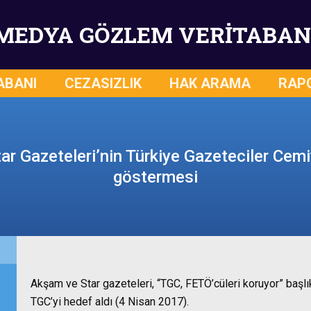
MEDYA GÖZLEM VERİTABAN
ABANI
CEZASIZLIK
HAK ARAMA
RAP
r Gazeteleri’nin Türkiye Gazeteciler Cemi
göstermesi
Akşam ve Star gazeteleri, “TGC, FETÖ’cüleri koruyor” başlık
TGC’yi hedef aldı (4 Nisan 2017).