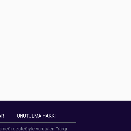
AR
UNUTULMA HAKKI
Derneği desteğiyle yürütülen "Yargı