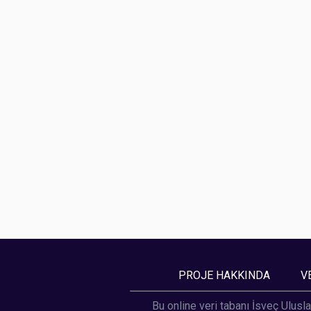
PROJE HAKKINDA
V
Bu online veri tabanı İsveç Ulusla