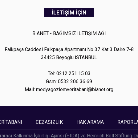
İLETİŞİM İÇİN
BİANET - BAĞIMSIZ İLETİŞİM AĞI
Faikpaşa Caddesi Faikpaşa Apartmanı No 37 Kat 3 Daire 7-8
34425 Beyoğlu İSTANBUL
Tel: 0212 251 15 03
Gsm: 0532 206 36 69
Mail: medyagozlemveritabani@bianet.org
ERİTABANI
CEZASIZLIK
HAK ARAMA
RAPORL
rarası Kalkınma İşbirliği Ajansı (SIDA) ve Heinrich Böll Stiftung 