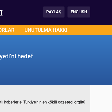
I
PAYLAŞ
ENGLISH
ORLAR
UNUTULMA HAKKI
yeti’ni hedef
lı haberlerle, Türkiye’nin en köklü gazeteci örgütü