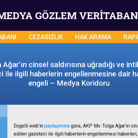
MEDYA GÖZLEM VERİTABAN
ABANI
CEZASIZLIK
HAK ARAMA
RAP
Ağar’ın cinsel saldırısına uğradığı ve intih
i ile ilgili haberlerin engellenmesine dair h
engeli – Medya Koridoru
Engelli web’in
paylaşımına
göre, AKP Mv. Tolga Ağar’ın cinse
edilen gazeteci ile ilgili haberlerin engellenmesi haberleri, k