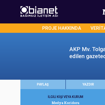
PROJE HAKKINDA
VERİT
AKP Mv. Tolga 
edilen gazetec
PAYLAŞ
YAZDIR
İLGİLİ KİŞİ VEYA KURUM
Medya Koridoru