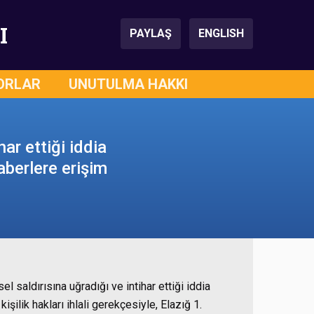
I
PAYLAŞ
ENGLISH
ORLAR
UNUTULMA HAKKI
ar ettiği iddia
aberlere erişim
l saldırısına uğradığı ve intihar ettiği iddia
işilik hakları ihlali gerekçesiyle, Elazığ 1.