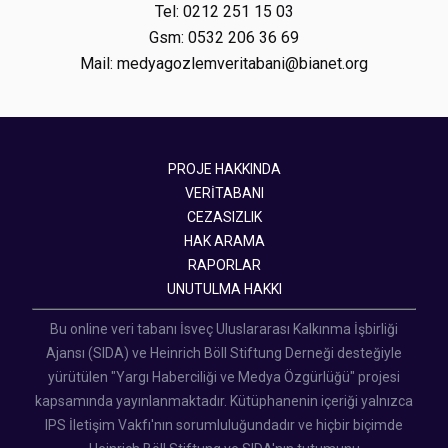
Tel: 0212 251 15 03
Gsm: 0532 206 36 69
Mail: medyagozlemveritabani@bianet.org
PROJE HAKKINDA
VERİTABANI
CEZASIZLIK
HAK ARAMA
RAPORLAR
UNUTULMA HAKKI
Bu online veri tabanı İsveç Uluslararası Kalkınma İşbirliği
Ajansı (SIDA) ve Heinrich Böll Stiftung Derneği desteğiyle
yürütülen "Yargı Haberciliği ve Medya Özgürlüğü" projesi
kapsamında yayınlanmaktadır. Kütüphanenin içeriği yalnızca
IPS İletişim Vakfı'nın sorumluluğundadır ve hiçbir biçimde