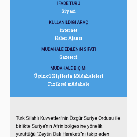
İFADE TÜRÜ
Siyasi
KULLANILDIĞI ARAÇ
İnternet
Haber Ajansı
MÜDAHALE EDİLENİN SIFATI
Gazeteci
MÜDAHALE BİÇİMİ
Üçüncü Kişilerin Müdahaleleri
Fiziksel müdahale
Türk Silahlı Kuvvetleri’nin Özgür Suriye Ordusu ile
birlikte Suriye’nin Afrin bölgesine yönelik
yürüttüğü “Zeytin Dalı Harekatı”nı takip eden