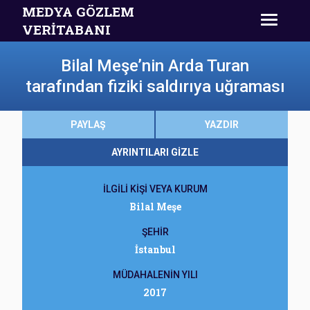
MEDYA GÖZLEM
VERİTABANI
Bilal Meşe’nin Arda Turan
tarafından fiziki saldırıya uğraması
PAYLAŞ
YAZDIR
AYRINTILARI GİZLE
İLGİLİ KİŞİ VEYA KURUM
Bilal Meşe
ŞEHİR
İstanbul
MÜDAHALENİN YILI
2017