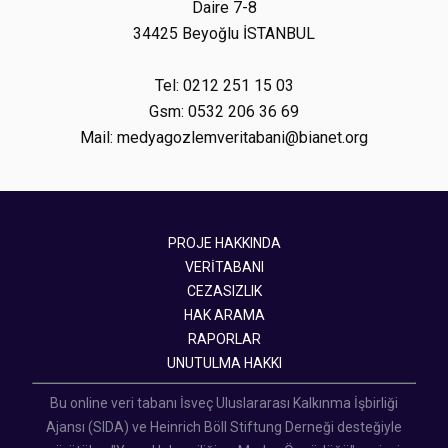
Daire 7-8
34425 Beyoğlu İSTANBUL
Tel: 0212 251 15 03
Gsm: 0532 206 36 69
Mail: medyagozlemveritabani@bianet.org
PROJE HAKKINDA
VERİTABANI
CEZASIZLIK
HAK ARAMA
RAPORLAR
UNUTULMA HAKKI
Bu online veri tabanı İsveç Uluslararası Kalkınma İşbirliği
Ajansı (SIDA) ve Heinrich Böll Stiftung Derneği desteğiyle