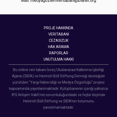
Mail: medyagozlemveritabani@bianet.org
PROJE HAKKINDA
VERİTABANI
CEZASIZLIK
HAK ARAMA
RAPORLAR
UNUTULMA HAKKI
Bu online veri tabanı İsveç Uluslararası Kalkınma İşbirliği
Ajansı (SIDA) ve Heinrich Böll Stiftung Derneği desteğiyle
yürütülen "Yargı Haberciliği ve Medya Özgürlüğü" projesi
kapsamında yayınlanmaktadır. Kütüphanenin içeriği yalnızca
IPS İletişim Vakfı'nın sorumluluğundadır ve hiçbir biçimde
Heinrich Böll Stiftung ve SIDA'nın tutumunu
yansıtmamaktadır.