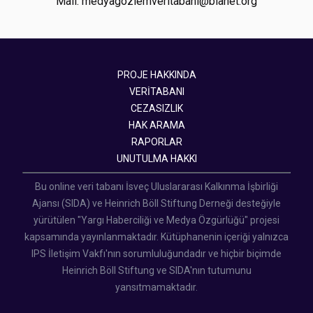
Mail: medyagozlemveritabani@bianet.org
PROJE HAKKINDA
VERİTABANI
CEZASIZLIK
HAK ARAMA
RAPORLAR
UNUTULMA HAKKI
Bu online veri tabanı İsveç Uluslararası Kalkınma İşbirliği
Ajansı (SIDA) ve Heinrich Böll Stiftung Derneği desteğiyle
yürütülen "Yargı Haberciliği ve Medya Özgürlüğü" projesi
kapsamında yayınlanmaktadır. Kütüphanenin içeriği yalnızca
IPS İletişim Vakfı'nın sorumluluğundadır ve hiçbir biçimde
Heinrich Böll Stiftung ve SIDA'nın tutumunu
yansıtmamaktadır.